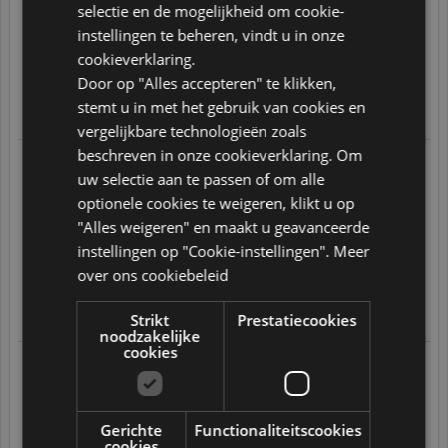
selectie en de mogelijkheid om cookie-
ARABIC
01.09.2025
geplaatste bestelling
heerlijke bieren , fijn apparaat
instellingen te beheren, vindt u in onze
goed geleverd
JAPANESE
fijne klantenservice
cookieverklaring.
10
/
10
CZ
Door op "Alles accepteren" te klikken,
stemt u in met het gebruik van cookies en
SLOVAK
Translate
vergelijkbare technologieën zoals
beschreven in onze cookieverklaring. Om
Sander G.
12.09.2025 om 09:27 uur
uw selectie aan te passen of om alle
Naar aanleiding van een op
26.08.2025
geplaatste bestelling
optionele cookies te weigeren, klikt u op
Een prima alternatief voor als je een sub hebt gekocht. Nu
maar hopen dat zij niet worden overgekocht door een biermerk
"Alles weigeren" en maakt u geavanceerde
dat de diversiteit stopzet, zoals met de sub is gebeurd. Blij en
instellingen op "Cookie-instellingen".
Meer
tevreden.
over ons cookiebeleid
8
/
10
Translate
Strikt
Prestatiecookies
noodzakelijke
cookies
Ronald R.
12.09.2025 om 07:56 uur
Naar aanleiding van een op
02.09.2025
geplaatste bestelling
Het PerfectDraft team heeft heeft (uiteindelijk) perfecte service
geleverd. Mijn tap begon erg te piepen, na kontakt met
Gerichte
Functionaliteitscookies
perfectdraft moest ik omdat het na 2 maansen was.,
cookies