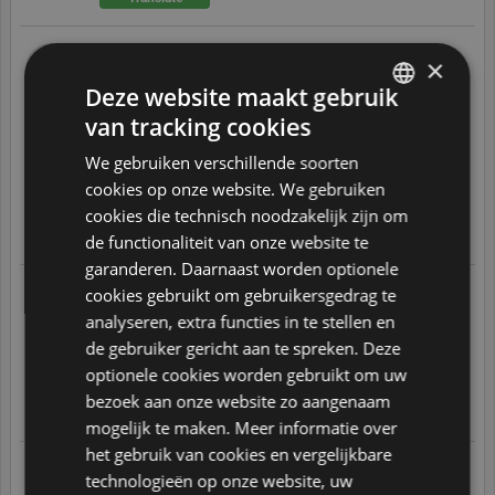
Rob B.
×
15.09.2025 om 08:04 uur
Naar aanleiding van een op
Deze website maakt gebruik
28.08.2025
geplaatste bestelling
Mijn perfect Draft had problemen met koeling
Was 1.5 jaar oud
van tracking cookies
ENGLISH
Na wat mailtjes te hebben gestuurd kreeg ik bericht
Dat ik een nieuwe kreeg.
We gebruiken verschillende soorten
Perfect geregeld nogmaals dank
DUTCH
cookies op onze website. We gebruiken
8
/
10
FRENCH
cookies die technisch noodzakelijk zijn om
Translate
de functionaliteit van onze website te
GERMAN
garanderen. Daarnaast worden optionele
ITALIAN
Albert B.
cookies gebruikt om gebruikersgedrag te
14.09.2025 om 08:03 uur
Naar aanleiding van een op
POLISH
analyseren, extra functies in te stellen en
01.09.2025
geplaatste bestelling
Prima apparaat
de gebruiker gericht aan te spreken. Deze
PORTUGUESE
10
/
10
optionele cookies worden gebruikt om uw
SPANISH
bezoek aan onze website zo aangenaam
Translate
mogelijk te maken. Meer informatie over
GB
het gebruik van cookies en vergelijkbare
Jos v.
AZ
technologieën op onze website, uw
13.09.2025 om 20:02 uur
Naar aanleiding van een op