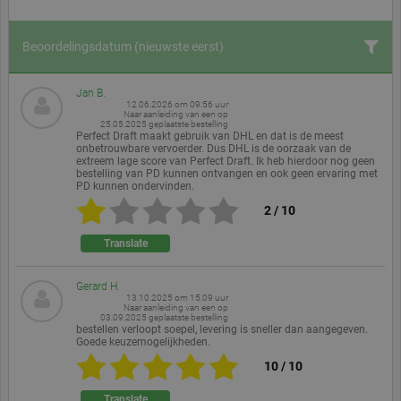
Beoordelingsdatum
(nieuwste eerst)
Jan B.
12.06.2026 om 09:56 uur
Naar aanleiding van een op
25.05.2025
geplaatste bestelling
Perfect Draft maakt gebruik van DHL en dat is de meest
onbetrouwbare vervoerder. Dus DHL is de oorzaak van de
extreem lage score van Perfect Draft. Ik heb hierdoor nog geen
bestelling van PD kunnen ontvangen en ook geen ervaring met
PD kunnen ondervinden.
2
/
10
Translate
Gerard H.
13.10.2025 om 15:09 uur
Naar aanleiding van een op
03.09.2025
geplaatste bestelling
bestellen verloopt soepel, levering is sneller dan aangegeven.
Goede keuzemogelijkheden.
10
/
10
Translate