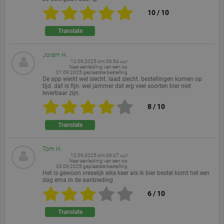
Strikt noodzakelijke cookies maken
10
/
10
kernfunctionaliteit van de website mogelijk, zoals
gebruikersaanmelding en accountbeheer. Zonder
Translate
strikt noodzakelijke cookies kan de website niet
correct worden gebruikt.
Joram H.
Aanbieder /
Naam
Duur
Omschrijving
12.09.2025 om 06:54 uur
Domein
Naar aanleiding van een op
01.09.2025
geplaatste bestelling
PHPSESSID
Sessie
Cookie
PHP.net
De app werkt wel slecht. laad slecht. bestellingen komen op
gegenereerd
www.ekomi.de
tijd. dat is fijn. wel jammer dat erg veel soorten bier niet
door applicaties
leverbaar zijn.
op basis van de
PHP-taal. Dit is
8
/
10
een identificator
voor algemene
Translate
doeleinden die
wordt gebruikt
om variabelen
van
Tom H.
gebruikerssessies
12.09.2025 om 06:47 uur
Naar aanleiding van een op
te onderhouden.
03.09.2025
geplaatste bestelling
Het is normaal
Het is gewoon vreselijk elke keer als ik bier bestel komt het een
gesproken een
dag erna in de aanbieding
willekeurig
gegenereerd
6
/
10
nummer, hoe
het wordt
gebruikt kan
Translate
specifiek zijn