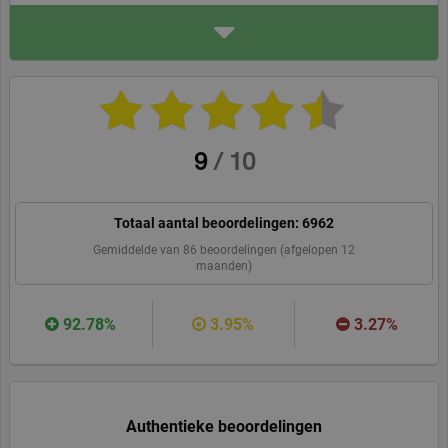
ADRES
PerfectDraft Europe
5001 rue du chemin vert
59273 Fretin, France
perfectdraft.com/nl-nl
WEBSITE
BEVEEL ONS AAN
9
/
10
Totaal aantal beoordelingen:
6962
Gemiddelde van
86
beoordelingen (afgelopen 12
maanden)
92.78%
3.95%
3.27%
Authentieke beoordelingen