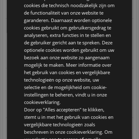
FRENCH
cookies die technisch noodzakelijk zijn om
Translate
de functionaliteit van onze website te
GERMAN
garanderen. Daarnaast worden optionele
ITALIAN
marc m.
cookies gebruikt om gebruikersgedrag te
13.09.2025 om 16:07 uur
Naar aanleiding van een op
POLISH
analyseren, extra functies in te stellen en
01.09.2025
geplaatste bestelling
zeer tevreden van het apparaat , bier perfekt .
de gebruiker gericht aan te spreken. Deze
PORTUGUESE
10
/
10
optionele cookies worden gebruikt om uw
SPANISH
bezoek aan onze website zo aangenaam
Translate
mogelijk te maken. Meer informatie over
GB
het gebruik van cookies en vergelijkbare
Pierre R.
AZ
technologieën op onze website, uw
10.09.2025 om 17:42 uur
Naar aanleiding van een op
26.08.2025
geplaatste bestelling
selectie en de mogelijkheid om cookie-
ARABIC
Vat beschadigd, aanbod heel beperkt, geen vooraad
instellingen te beheren, vindt u in onze
JAPANESE
2
/
10
cookieverklaring.
CZ
Door op "Alles accepteren" te klikken,
Translate
stemt u in met het gebruik van cookies en
SLOVAK
vergelijkbare technologieën zoals
Koen J.
10.09.2025 om 17:05 uur
beschreven in onze cookieverklaring. Om
Naar aanleiding van een op
26.08.2025
geplaatste bestelling