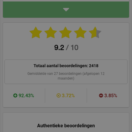
ADRES
PerfectDraft Europe
5001 rue du chemin vert
59273 Fretin, France
perfectdraft.com/nl-be
WEBSITE
BEVEEL ONS AAN
9.2
/
10
Totaal aantal beoordelingen:
2418
Gemiddelde van
27
beoordelingen (afgelopen 12
maanden)
92.43%
3.72%
3.85%
Authentieke beoordelingen