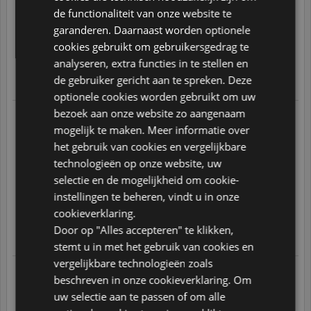
09.07.2026 om 07:21 uur
de functionaliteit van onze website te
GERMAN
Top producten voor een goede prijs, snelle levering en stevig
garanderen. Daarnaast worden optionele
verpakt. Super tevreden! Ik zal hier zeker weer bestellen zodra
ITALIAN
mijn homegym toe is aan een verdere upgrade.
cookies gebruikt om gebruikersgedrag te
10
/
10
POLISH
analyseren, extra functies in te stellen en
de gebruiker gericht aan te spreken. Deze
Translate
PORTUGUESE
optionele cookies worden gebruikt om uw
SPANISH
bezoek aan onze website zo aangenaam
08.07.2026 om 17:20 uur
Ik bestelde voor het eerst bij Fitnesskoerier: meteen een
mogelijk te maken. Meer informatie over
GB
functional trainer en puzzeltegels ter bescherming van de vloer.
het gebruik van cookies en vergelijkbare
De puzzeltegels werden, op mijn vraag, eerder geleverd zodat ik
deze kon klaarleggen voor de functional trainer. Daarbij merkte
AZ
technologieën op onze website, uw
een medewerker (***) gelukkig op dat ik aanvankelijk te weinig
tegels bestelde. De functional trainer werd één week na de
selectie en de mogelijkheid om cookie-
ARABIC
bestelling reeds bij me thuis gemonteerd door vriendelijke
medewerkers. Ik bestel zeker nog bij Fitnesskoerier!
instellingen te beheren, vindt u in onze
JAPANESE
cookieverklaring.
10
/
10
CZ
Door op "Alles accepteren" te klikken,
Translate
stemt u in met het gebruik van cookies en
SLOVAK
vergelijkbare technologieën zoals
05.07.2026 om 18:39 uur
beschreven in onze cookieverklaring. Om
Ik heb Lifemaxx Powertubes besteld. Fitness Koerier is één van
de weinige aanbieders in de markt die alle vier tubes als één
uw selectie aan te passen of om alle
pakket aanbiedt en tegen een zeer scherpe prijs. Het zijn goede
tubes en dat geldt ook voor de geboden service > soepel, snel