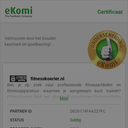
Certificaat
Vertrouwen door het Gouden
keurmerk ter goedkeuring!
fitnesskoerier.nl
Ben je op zoek naar professionele fitnessartikelen en
fitnessapparatuur waarmee je aangenaam kunt trainen?
Fitnesskoerier biedt een uitgebreid assortiment fitnessartikelen
Meer
en fitnessapparatuur aan tegen aantrekkelijke prijzen. Of het nu
gaat om krachttraining, crossfit, personal training, functional
PARTNER ID
DD26174FAA227FC
fitness, cardiotraining of een ander soort training, wij beschikken
STATUS
Geldig
over de juiste fitnessartikelen, materialen voor crossfit,
krachtapparatuur en fitnessapparaten die aansluiten bij jou