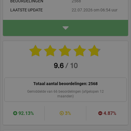
BEOORDELINGEN
2568
behoeftes. Fitnesskoerier levert zowel aan particulieren als
LAATSTE UPDATE
22.07.2026 om 06:54 uur
professionals (sportscholen, defensie, politie, topsporters, PT
studio's en instellingen zoals de brandweer en fysiotherapeuten)
ADRES
Fitnesskoerier BV
Kerkenbos 1079-B
6546 BB, Nijmegen
fitnesskoerier.nl
WEBSITE
BEVEEL ONS AAN
9.6
/
10
Totaal aantal beoordelingen:
2568
Gemiddelde van
66
beoordelingen (afgelopen 12
maanden)
92.13%
3%
4.87%