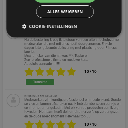
8
/
10
ALLES WEIGEREN
Translate
COOKIE-INSTELLINGEN
11.06.2026 om 15:32 uur
Na prijzen te hebben vergeleken alsook leveringstermijn
besloten om een Toorx Msx-90 aan te kopen.
Na de bestelling kreeg ik telefoon van een uiterst behulpzame
medewerker die met mij alles heeft doorgenomen. Enkele
dagen later gebeurde de levering met plaatsing door Fitness
Strikt noodzakelijke cookies
Prestatiecookies
koerier.
Mechanieker van dienst was ***. Topkerel.
Gerichte cookies
Functionaliteitscookies
Zeer professionele firma en medewerkers.
Absolute aanrader !!!!!!!
Niet-geclassificeerde
10
/
10
Strikt noodzakelijke cookies maken
kernfunctionaliteit van de website mogelijk, zoals
Translate
gebruikersaanmelding en accountbeheer. Zonder
strikt noodzakelijke cookies kan de website niet
correct worden gebruikt.
29.05.2026 om 13:03 uur
Medewerkers zijn kundig, professioneel en meedenkend. Goede
Aanbieder /
service en komen afspraken na. Ik heb dumbells, een bankje en
Naam
Duur
Omschrijving
Domein
een hometrainer gekocht. Met elk van de producten ben ik erg
tevreden. Het team heeft de hometrainer zelfs op zolder gezet
PHPSESSID
Sessie
Cookie
PHP.net
en de oude meegenomen! Helemaal top 👍🏻
gegenereerd
www.ekomi.de
door applicaties
10
/
10
op basis van de