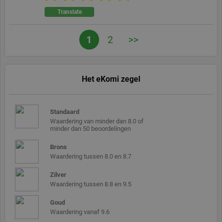
PHP-taal. Dit is
Translate
een identificator
voor algemene
doeleinden die
wordt gebruikt
1
2
>>
om variabelen
van
gebruikerssessies
te onderhouden.
Het is normaal
gesproken een
Het eKomi zegel
willekeurig
gegenereerd
nummer, hoe
het wordt
gebruikt kan
Standaard
specifiek zijn
Waardering van minder dan 8.0 of
voor de site,
minder dan 50 beoordelingen
maar een goed
voorbeeld is het
behouden van
Brons
een ingelogde
Waardering tussen 8.0 en 8.7
status voor een
gebruiker tussen
pagina's.
Zilver
Waardering tussen 8.8 en 9.5
Goud
Waardering vanaf 9.6
Aanbieder
Aanbieder /
Naam
Naam
Duur
Omschrijving
Duur
Omschrij