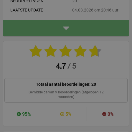
BEOORDELINGEN
20
LAATSTE UPDATE
04.03.2026 om 20:46 uur
ADRES
We're Nuts About
Antonie van Leeuwenhoek
straat
3291 CR Strijen NL
werenutsabout.com
WEBSITE
BEVEEL ONS AAN
4.7
/
5
Totaal aantal beoordelingen:
20
Gemiddelde van
9
beoordelingen (afgelopen 12
maanden)
95%
5%
0%