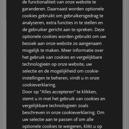
de functionaliteit van onze website te
GERMAN
Translate
garanderen. Daarnaast worden optionele
ITALIAN
cookies gebruikt om gebruikersgedrag te
22.02.2026 om 21:55 uur
POLISH
analyseren, extra functies in te stellen en
Naar aanleiding van een op
17.02.2026
geplaatste bestelling
de gebruiker gericht aan te spreken. Deze
Snelle verzending! Leuke verpakking! Lekker eten :)
PORTUGUESE
optionele cookies worden gebruikt om uw
5
/
5
SPANISH
bezoek aan onze website zo aangenaam
Translate
mogelijk te maken. Meer informatie over
GB
het gebruik van cookies en vergelijkbare
AZ
17.01.2026 om 19:01 uur
technologieën op onze website, uw
Naar aanleiding van een op
12.01.2026
geplaatste bestelling
selectie en de mogelijkheid om cookie-
ARABIC
Verzending was goed en snel. Maar sommige producten zoals
schijfjes banaan zijn bedekt met suiker en daardoor niet zo
instellingen te beheren, vindt u in onze
gezond en natuurlijk als omschreven. Heb tweemaal
JAPANESE
klantenservice gemaild maar nooit reactie ontvangen.
cookieverklaring.
CZ
Door op "Alles accepteren" te klikken,
3
/
5
stemt u in met het gebruik van cookies en
SLOVAK
Translate
vergelijkbare technologieën zoals
beschreven in onze cookieverklaring. Om
16.01.2026 om 06:33 uur
uw selectie aan te passen of om alle
Naar aanleiding van een op
10.01.2026
geplaatste bestelling
optionele cookies te weigeren, klikt u op
Tevreden. Goede producten tegen een goede prijs. Ik ga vaker