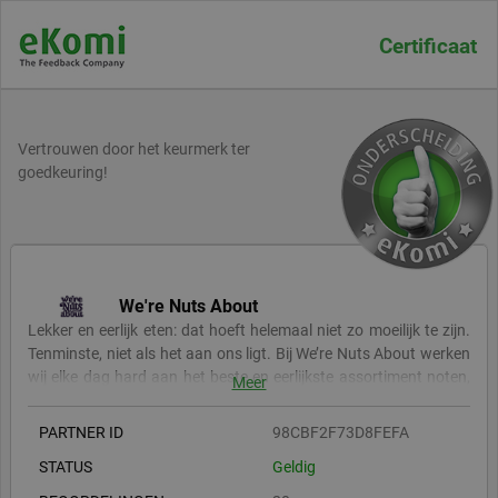
Certificaat
Vertrouwen door het keurmerk ter
goedkeuring!
We're Nuts About
Lekker en eerlijk eten: dat hoeft helemaal niet zo moeilijk te zijn.
Tenminste, niet als het aan ons ligt. Bij We’re Nuts About werken
wij elke dag hard aan het beste en eerlijkste assortiment noten,
Meer
pitten & zaden, gedroogd fruit, superfoods en nog veel meer. Een
nieuw en jong merk waarbij niks te gek of te veel is. Bomvol
PARTNER ID
98CBF2F73D8FEFA
ambitie, om jou alleen de lekkerste en verste producten aan te
STATUS
Geldig
bieden. Eat good, feel great.